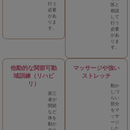
行う
医と
必要
相談
があ
して
りま
行う
す。
必要
があ
りま
す。
他動的な関節可動
マッサージや強い
域訓練（リハビ
ストレッチ
リ）
動か
しづ
第三
らい
者が
部分
関節
をマ
など
ッサ
体を
ージ
動か
した
すリ