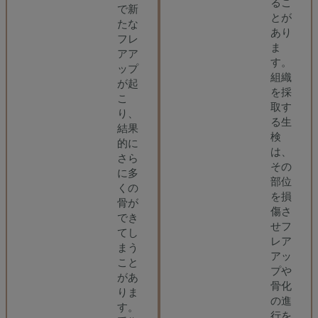
るこ
で新
とが
たな
あり
フレ
ま
アア
す。
ップ
組織
が起
を採
こ
取す
り、
る生
結果
検
的に
は、
さら
その
に多
部位
くの
を損
骨が
傷さ
でき
せフ
てし
レア
まう
アッ
こと
プや
があ
骨化
りま
の進
す。
行を