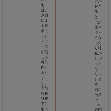
プが
射
起こ
は、
る
注射
と、
によ
口が
る損
開き
傷で
づら
フレ
くな
アア
った
ップ
り呼
が起
吸が
こる
しづ
可能
らく
性が
なっ
あり
たり
ま
しま
す。
す。
予防
歯科
接種
治療
は皮
は
下注
FOP
射で
専門