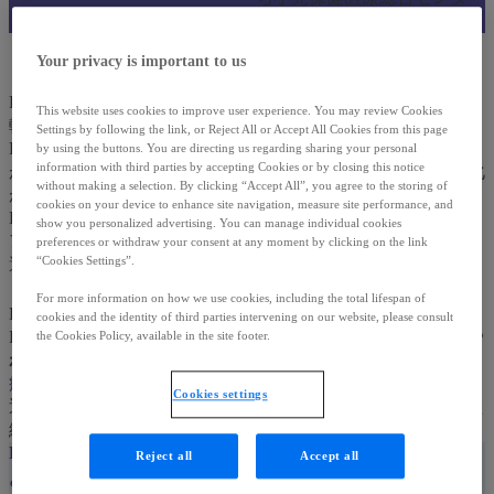
副センター長）
FOPの治療とケア
Your privacy is important to us
Home
FOPの治療は、症状への対処と、進行の予防とケアの2つの
This website uses cookies to improve user experience. You may review Cookies
軸で行われます。
Settings by following the link, or Reject All or Accept All Cookies from this page
FOPでは、フレアアップという腫れや痛みが突然起こる時期
by using the buttons. You are directing us regarding sharing your personal
information with third parties by accepting Cookies or by closing this notice
があります。このフレアアップを繰り返すことで、体の骨化
without making a selection. By clicking “Accept All”, you agree to the storing of
が進んでいきます。
cookies on your device to enhance site navigation, measure site performance, and
FOPの治療は、フレアアップが起こったときの対処と、フレ
show you personalized advertising. You can manage individual cookies
アアップが起こらないようにする予防が中心になります。
preferences or withdraw your consent at any moment by clicking on the link
“Cookies Settings”.
適切な治療とケアが、お子さまの日々を守ることにつながり
ます。
For more information on how we use cookies, including the total lifespan of
1,2)
FOPで行われる治療
cookies and the identity of third parties intervening on our website, please consult
FOPの薬物療法には、
病気の進行を抑える治療
と、
症状をや
the Cookies Policy, available in the site footer.
わらげる治療
があります。
病気の進行を抑える治療
Cookies settings
近年のFOP研究の進展により、フレアアップにかかわらず継
続して使用できるお薬がでてきています。
RAR-γ（レチノイン酸受容体ガンマ）アゴニスト
Reject all
Accept all
●
どんなお薬？