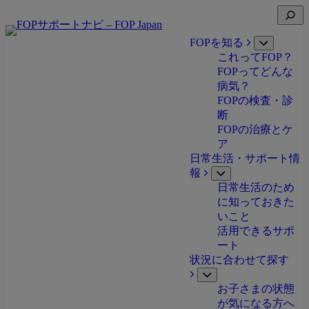
Skip
Open
to
search
content
FOPを知る
Open
これってFOP？
submenu
FOPってどんな
病気？
FOPの検査・診
断
FOPの治療とケ
ア
日常生活・サポート情
報
Open
日常生活のため
submenu
に知っておきた
いこと
活用できるサポ
ート
状況に合わせて探す
Open
お子さまの状態
submenu
が気になる方へ