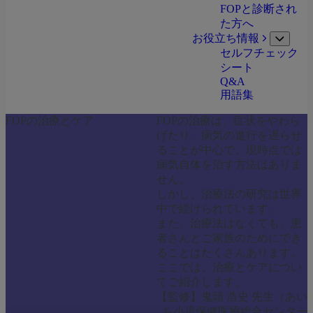
FOPと診断され
た方へ
お役立ち情報
Open
セルフチェック
submen
シート
Q&A
用語集
FOPの治療とケア
FOPの治療は、症状をやわら
げたり、病気の進行を遅らせ
ることが中心で、現時点では
病気自体を治す方法はありま
せん。
しかし、治療法の研究は世界
中で続けられています。
また、治療法はなくても、患
者さんとご家族のためにでき
ることはたくさんあります。
ここでは、治療とケアについ
てご紹介します。
【監修】鬼頭 浩史 先生（あい
ち小児保健医療総合センター