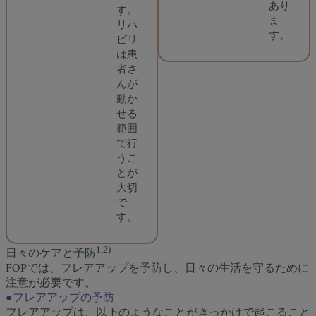
あり
す。
ま
リハ
す。
ビリ
は患
者さ
んが
動か
せる
範囲
で行
うこ
とが
大切
で
す。
1,2)
日々のケアと予防
FOPでは、フレアアップを予防し、日々の生活を守るために
注意が必要です。
●フレアアップの予防
フレアアップは、以下のようなことがきっかけで起こること