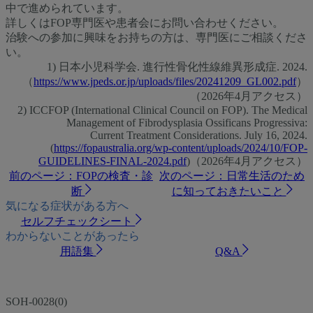
中で進められています。
詳しくはFOP専門医や患者会にお問い合わせください。
治験への参加に興味をお持ちの方は、専門医にご相談くださ
い。
1) 日本小児科学会. 進行性骨化性線維異形成症. 2024.
（
https://www.jpeds.or.jp/uploads/files/20241209_GL002.pdf
）
（2026年4月アクセス）
2) ICCFOP (International Clinical Council on FOP). The Medical
Management of Fibrodysplasia Ossificans Progressiva:
Current Treatment Considerations. July 16, 2024.
(
https://fopaustralia.org/wp-content/uploads/2024/10/FOP-
GUIDELINES-FINAL-2024.pdf
)（2026年4月アクセス）
前のページ：FOPの検査・診
次のページ：日常生活のため
断
に知っておきたいこと
気になる症状がある方へ
セルフチェックシート
わからないことがあったら
用語集
Q&A
SOH-0028(0)