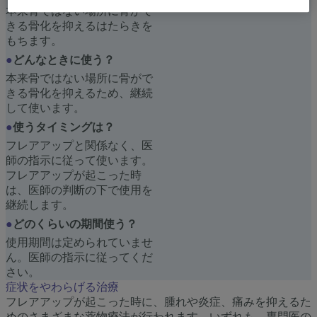
本来骨ではない場所に骨がで
きる骨化を抑えるはたらきを
もちます。
●
どんなときに使う？
本来骨ではない場所に骨がで
きる骨化を抑えるため、継続
して使います。
●
使うタイミングは？
フレアアップと関係なく、医
師の指示に従って使います。
フレアアップが起こった時
は、医師の判断の下で使用を
継続します。
●
どのくらいの期間使う？
使用期間は定められていませ
ん。医師の指示に従ってくだ
さい。
症状をやわらげる治療
フレアアップが起こった時に、腫れや炎症、痛みを抑えるた
めのさまざまな薬物療法が行われます。いずれも、専門医の