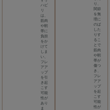
り、
ハビ
関節
リ
を無
は、
理に
筋肉
のば
や靭
した
帯に
りす
負担
るこ
をか
とで
けて
筋肉
しま
や靭
い、
帯が
フレ
傷つ
アア
き、
ップ
フレ
を引
アア
き起
ップ
こす
を起
可能
こす
性が
可能
あり
性が
ま