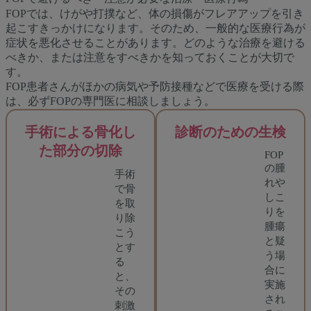
FOPでは、けがや打撲など、体の損傷がフレアアップを引き
起こすきっかけになります。そのため、一般的な医療行為が
症状を悪化させることがあります。どのような治療を避ける
べきか、または注意をすべきかを知っておくことが大切で
す。
FOP患者さんがほかの病気や予防接種などで医療を受ける際
は、必ずFOPの専門医に相談しましょう。
手術による骨化し
診断のための生検
た部分の切除
FOP
の腫
手術
れや
で骨
しこ
を取
りを
り除
腫瘍
こう
と疑
とす
う場
る
合に
と、
実施
その
され
刺激