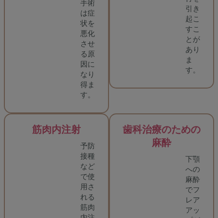
手術
引き
は症
起こ
状を
すこ
悪化
とが
させ
あり
る原
ま
因に
す。
なり
得ま
す。
筋肉内注射
歯科治療のための
麻酔
予防
接種
下顎
など
への
で使
麻酔
用さ
でフ
れる
レア
筋肉
アッ
内注