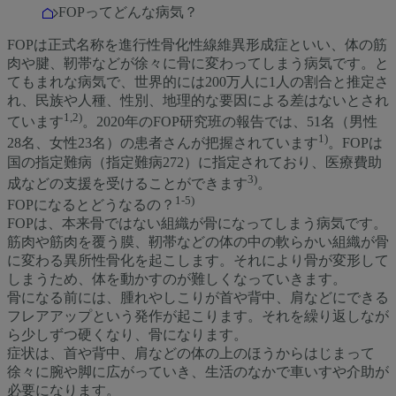
FOPってどんな病気？
Home
FOPは正式名称を進行性骨化性線維異形成症といい、体の筋
肉や腱、靭帯などが徐々に骨に変わってしまう病気です。と
てもまれな病気で、世界的には200万人に1人の割合と推定さ
れ、民族や人種、性別、地理的な要因による差はないとされ
1,2)
ています
。2020年のFOP研究班の報告では、51名（男性
1)
28名、女性23名）の患者さんが把握されています
。FOPは
国の指定難病（指定難病272）に指定されており、医療費助
3)
成などの支援を受けることができます
。
1-5)
FOPになるとどうなるの？
FOPは、本来骨ではない組織が骨になってしまう病気です。
筋肉や筋肉を覆う膜、靭帯などの体の中の軟らかい組織が骨
に変わる異所性骨化を起こします。それにより骨が変形して
しまうため、体を動かすのが難しくなっていきます。
骨になる前には、腫れやしこりが首や背中、肩などにできる
フレアアップという発作が起こります。それを繰り返しなが
ら少しずつ硬くなり、骨になります。
症状は、首や背中、肩などの体の上のほうからはじまって
徐々に腕や脚に広がっていき、生活のなかで車いすや介助が
必要になります。