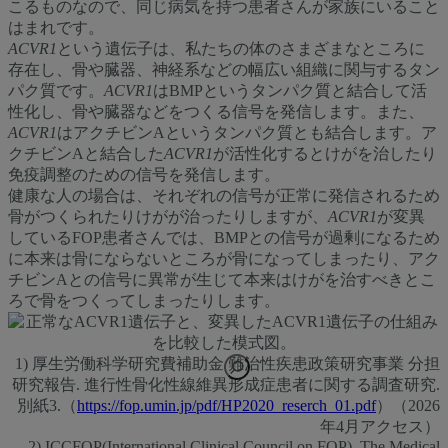
こるものなので、同じ病気を持つ患者さんが家族にいること
はまれです。
ACVR1
という遺伝子は、私たちの体のさまざまなところに
存在し、骨や臓器、神経系などの幅広い組織に関与するタン
パク質です。
ACVR1
はBMPというタンパク質と結合して活
性化し、骨や臓器などをつくる信号を発信します。また、
ACVR1
はアクチビンAというタンパク質とも結合します。ア
クチビンAと結合した
ACVR1
が活性化するとけがを治したり
免疫調整のための信号を発信します。
健康な人の場合は、それぞれの信号が正常に発信されるため
骨がつくられたりけがが治ったりしますが、
ACVR1
が変異
しているFOP患者さんでは、BMPとの信号が過剰になるため
に本来は骨にならないところが骨になってしまったり、アク
チビンAとの信号に異常が生じて本来はけがを治すべきとこ
ろで骨をつくってしまったりします。
1) 厚生労働科学研究費補助金 難治性疾患政策研究事業 分担
研究報告. 進行性骨化性線維異形成症患者に関する調査研究.
Enlarge
image
別紙3.（
https://fop.umin.jp/pdf/HP2020_reserch_01.pdf
）（2026
年4月アクセス）
2) ICCFOP(International Clinical Council on FOP). The Medical