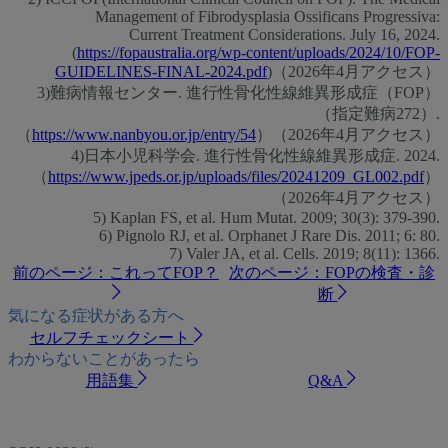
Management of Fibrodysplasia Ossificans Progressiva:
Current Treatment Considerations. July 16, 2024.
(
https://fopaustralia.org/wp-content/uploads/2024/10/FOP-
GUIDELINES-FINAL-2024.pdf
)（2026年4月アクセス）
3)難病情報センター. 進行性骨化性線維異形成症（FOP）
（指定難病272）.
（
https://www.nanbyou.or.jp/entry/54
）（2026年4月アクセス）
4)日本小児科学会. 進行性骨化性線維異形成症. 2024.
（
https://www.jpeds.or.jp/uploads/files/20241209_GL002.pdf
）
（2026年4月アクセス）
5) Kaplan FS, et al. Hum Mutat. 2009; 30(3): 379-390.
6) Pignolo RJ, et al. Orphanet J Rare Dis. 2011; 6: 80.
7) Valer JA, et al. Cells. 2019; 8(11): 1366.
前のページ：これってFOP？
次のページ：FOPの検査・診
断
気になる症状がある方へ
セルフチェックシート
わからないことがあったら
用語集
Q&A