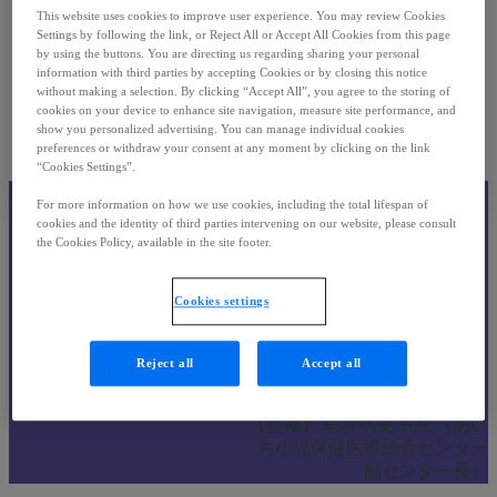
FOPと診断され
This website uses cookies to improve user experience. You may review Cookies
た方へ
Settings by following the link, or Reject All or Accept All Cookies from this page
by using the buttons. You are directing us regarding sharing your personal
お役立ち情報
information with third parties by accepting Cookies or by closing this notice
Open
セルフチェック
without making a selection. By clicking “Accept All”, you agree to the storing of
submen
シート
cookies on your device to enhance site navigation, measure site performance, and
Q&A
show you personalized advertising. You can manage individual cookies
用語集
preferences or withdraw your consent at any moment by clicking on the link
“Cookies Settings”.
FOPって
FOP（進行性骨化性線維異形
For more information on how we use cookies, including the total lifespan of
どんな病気？
成症）は、
cookies and the identity of third parties intervening on our website, please consult
本来は骨にならない部分が骨
the Cookies Policy, available in the site footer.
になってしまうことで、体が
動かしにくくなったり変形し
Cookies settings
たりする病気です。
とてもまれな病気ですが、正
しく知ることで、お子さまを
Reject all
Accept all
サポートすることができま
す。
【監修】鬼頭 浩史 先生（あい
ち小児保健医療総合センター
副センター長）