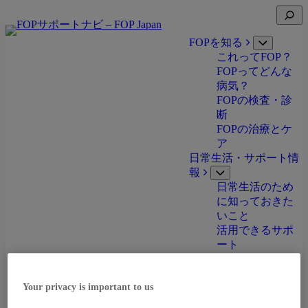
Skip
Open
to
search
content
FOPを知る
Open
これってFOP？
submenu
FOPってどんな
病気？
FOPの検査・診
断
FOPの治療とケ
ア
日常生活・サポート情
報
Open
日常生活のため
submenu
に知っておきた
いこと
活用できるサポ
ート
状況に合わせて探す
Open
お子さまの状態
Your privacy is important to us
submenu
が気になる方へ