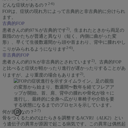
2-6)
どんな症状があるの？
FOPは、症状の現れ方によって古典的と非古典的に分けられ
ます。
古典的FOP
2)
患者さんの約97％が古典的です
。生まれたときから両足の
親指のかたちが普通と異なり（短く、内側に曲がった変
形）、早くて生後数週間から頭や首まわり、背中に腫れやし
2-6)
こりがみられるようになります
。
非古典的FOP
2)
患者さんの約3％が非古典的とされています
。古典的FOP
と比べると症状が軽かったり進行が遅かったりすることがあ
2)
りますが、より重度の場合もあります
。
2-7)
何が原因なの？
Enlarge
骨をつくるためのはたらきを調整する
ACVR1
（
ALK2
）とい
image
う遺伝子の異常が原因で起こる病気です。この異常は偶然起